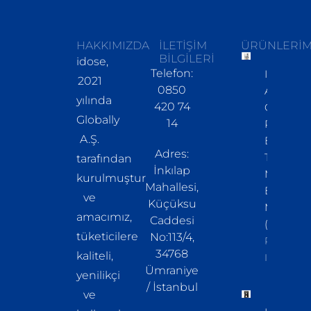
HAKKIMIZDA
İLETIŞIM
ÜRÜNLERİM
BİLGİLERİ
idose,
Telefon:
Idose
2021
0850
Adora
yılında
420 74
Gen2
Globally
14
PID Dual
A.Ş.
Boiler Ev
Adres:
Tipi
tarafından
İnkılap
Manuel
kurulmuştur
Mahallesi,
Espresso
ve
Küçüksu
Makinesi
amacımız,
Caddesi
(Yeni)
tüketicilere
No:113/4,
Property
34768
kaliteli,
Info
Ümraniye
yenilikçi
/ İstanbul
ve