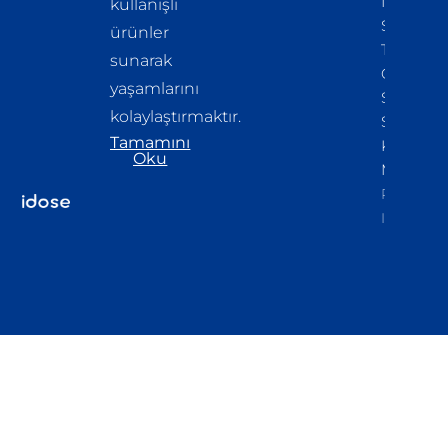
Idose La
kullanışlı
Scala
ürünler
Tam
sunarak
Otomati
yaşamlarını
Sıcak Ve
kolaylaştırmaktır.​
Soğuk
Tamamını
Kahve
Oku
Makinesi
Property
Info